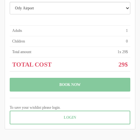
Adults
1
Children
0
Total amount
1
x
29$
TOTAL COST
29$
BOOK NOW
To save your wishlist please login.
LOGIN