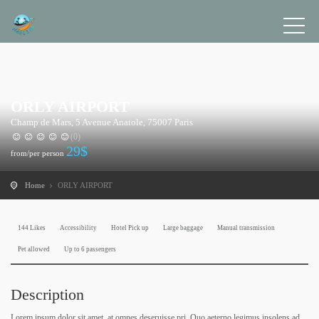
ORLY AIRPORT
Champ de Mars, 5 Avenue Anatole, 75007 Paris
(0)
29
$
from/per person
Home
ORLY AIRPORT
144 Likes
Accessibility
Hotel Pick up
Large baggage
Manual transmission
Pet allowed
Up to 6 passengers
Description
Lorem ipsum dolor sit amet, at omnes deseruisse pri. Quo aeterno legimus insolens ad.