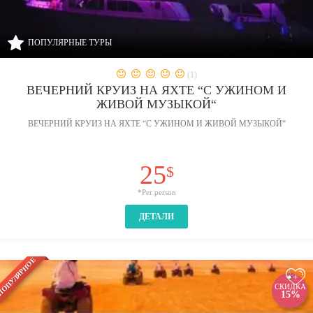
ПОПУЛЯРНЫЕ ТУРЫ
(1)
ВЕЧЕРНИЙ КРУИЗ НА ЯХТЕ “С УЖИНОМ И
ЖИВОЙ МУЗЫКОЙ“
ВЕЧЕРНИЙ КРУИЗ НА ЯХТЕ “С УЖИНОМ И ЖИВОЙ МУЗЫКОЙ“
25
$
*Per person
ДЕТАЛИ
ОПУЛЯРНОЕ
+
СКИДКА
15%