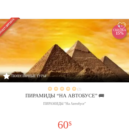
ПОПУЛЯРНЫЕ
ТУРЫ
ОПУЛЯРНОЕ
+
СКИДКА
15%
ПОПУЛЯРНЫЕ ТУРЫ
(2)
ПИРАМИДЫ “НА АВТОБУСЕ” 🚌
ПИРАМИДЫ “На Автобусе”
60
$