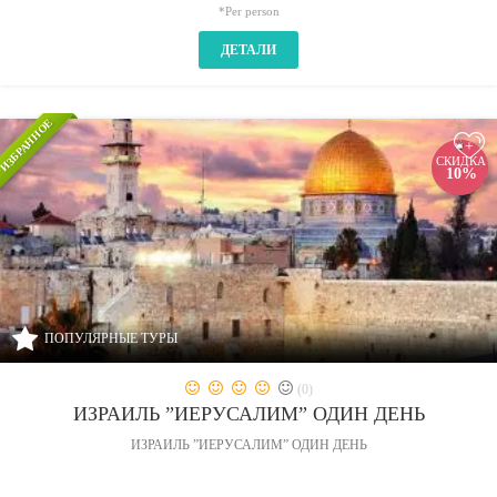
*Per person
ДЕТАЛИ
ИЗБРАННОЕ
+
СКИДКА
10%
ПОПУЛЯРНЫЕ ТУРЫ
(0)
ИЗРАИЛЬ ”ИЕРУСАЛИМ” ОДИН ДЕНЬ
ИЗРАИЛЬ ”ИЕРУСАЛИМ” ОДИН ДЕНЬ