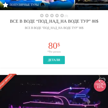
ПОПУЛЯРНЫЕ ТУРЫ
(0)
ВСЕ В ВОДЕ “ПОД_НАД_НА ВОДЕ ТУР” 80$
ВСЕ В ВОДЕ “ПОД_НАД_НА ВОДЕ ТУР” 80$
80
$
*Per person
ДЕТАЛИ
ОПУЛЯРНОЕ
+
СКИДКА
15%