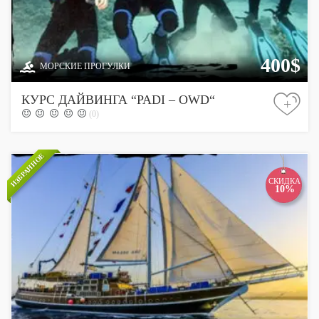
400$
МОРСКИЕ ПРОГУЛКИ
КУРС ДАЙВИНГА “PADI – OWD“
+
(0)
ИЗБРАННОЕ
СКИДКА
10%