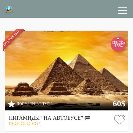
из
Шарм эль Шейха
ПОПУЛЯРНОЕ
СКИДКА
15%
60$
ПОПУЛЯРНЫЕ ТУРЫ
ПИРАМИДЫ “НА АВТОБУСЕ” 🚌
+
(2)