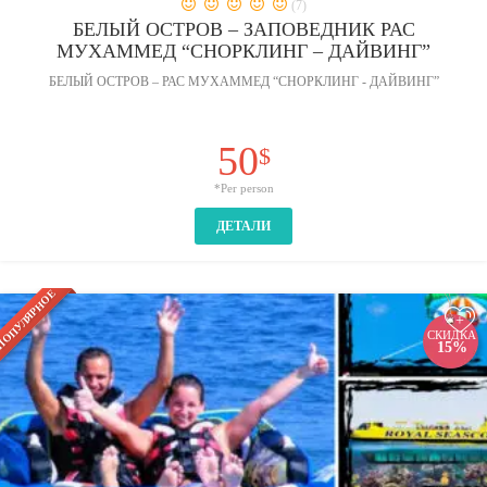
(7)
БЕЛЫЙ ОСТРОВ – ЗАПОВЕДНИК РАС
МУХАММЕД “СНОРКЛИНГ – ДАЙВИНГ”
БЕЛЫЙ ОСТРОВ – РАС МУХАММЕД “СНОРКЛИНГ - ДАЙВИНГ”
50
$
*Per person
ДЕТАЛИ
ОПУЛЯРНОЕ
+
СКИДКА
15%