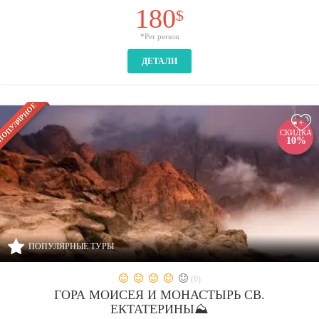
180
$
*Per person
ДЕТАЛИ
ОПУЛЯРНОЕ
+
СКИДКА
10%
ПОПУЛЯРНЫЕ ТУРЫ
(0)
ГОРА МОИСЕЯ И МОНАСТЫРЬ СВ.
ЕКТАТЕРИНЫ⛰