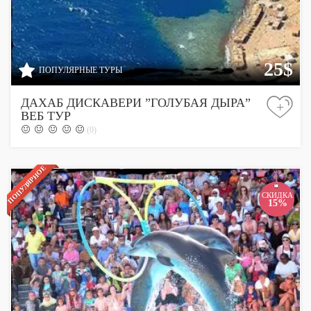
25$
ПОПУЛЯРНЫЕ ТУРЫ
ДАХАБ ДИСКАВЕРИ ”ГОЛУБАЯ ДЫРА”
+
ВЕБ ТУР
(0)
ПОПУЛЯРНОЕ
СКИДКА
15%