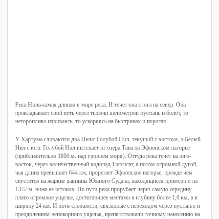
Река Нила-самая длиная в мире река. И течет она с юга на север. Она
прокладывает свой путь через тысячи километров пустынь и болот, то
неторопливо извиваясь, то ускоряясь на быстринах и порогах.
У Хартума сливаются два Нила: Голубой Нил, текущий с востока, и Белый
Нил с юга. Голубой Нил вытекает из озера Тана на Эфиопском нагорье
(приблизительно 1800 м. над уровнем моря). Оттуда река течет на юго-
восток, через величественный водопад Тиссисат, а потом огромной дугой,
чья длина превышает 644 км, прорезает Эфиопское нагорье, прежде чем
спустится на жаркие равнины Южного Судана, находящиеся примерн о на
1372 м. ниже ее истоков. По пути река прорубает через самую середину
плато огромное ущелье, достигающее местами в глубину более 1,6 км, а в
ширину 24 км. И хотя сложности, связанные с переходом через пустыню и
преодолением непокорного ущелья, препятствовали точному нанесению на