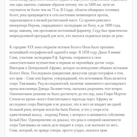
оно едва заметно, главным образом потому, что за 1609 км. пути он
спускается не более чем на 73 м. В Седде, области обширных сезонных
болот, река превращается в сеть постоянно меняющихся проток,
задыхающихся в вязкой растительной массе. Со времен римского
императора Нерона, снарядившего экспедицию по Нилу, и до 1899 года,
когда, наконец, там проложили постоянный фарватер, Седд был практически
непреодолимой преградой для всех, кто пытался подняться вверх по реке.
К середине XIX века открытие истоков Белого Нила было признано
величайшей географической задачей в мире. В 1858 году Джон Хэннинг
Спик, участник экспедиции Р.ф. Бартона, отправился в свое
самостоятельное путешествие и первым из европейцев достиг озера
Виктория в Центральной Африке, которое он немедленно объявил истоками
Белого Нила. Последовала грандиозная дискуссия среди географов о том,
кто прав – Спик или Бартон, утверждавший, что источником Нила является
озеро Танганьика. Ряд исследователей, включая знаменитого шотландского
врача-миссионера Дэвида Ли-вингстона, пытались разрешить этот вопрос.
Окончательное решение не было достигнуто до тех пор, пока Генри Мортон
Стенли во время своего блистательного перехода через Африку не
исследовал озеро Виктория и не доказал, что в него не впадает ни одной
большой реки, которая могла бы быть Нилом, и что у озера есть
единственный выход – водопад Рипон, с которого и начинается собственно
Белый Нил. Одновременно он доказал, что река в северной оконечности
озера Танганьика на самом деле впадает в озеро, а не вытекает из него.
Спик, который, по правде говоря, просто угадал, оказался прав.