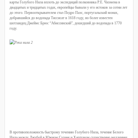
карты Голубого Нила вплоть до экспедиций полковника Р.Е. Чизмена в
двадцатых и тридцатых годах, европейцы бывали у его истоков за сотни лет
до этого. Первооткрывателем стал Педро Паэс, португальский монах,
добравшийся до водопада Тиссисат в 1618 году, но более известен
шотландец Джеймс Брюс “Абиссинский”, дошедший до водопада в 1770
году.
В противоположность быстрому течению Голубого Нила, течение Белого
Нила между Джубой в Южном Судане и Хартумом существенно медленнее,