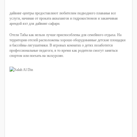
дайвинг-центры предоставляют любителям подводного плаванья все
услуги, начиная от проката аквалангов и гидрокостюмов и заканчивая
арендой яхт для дайвинг-сафари.
Отели Табы как нельзя лучше приспособлены для семейного отдыха. На
территории отелей расположены хорошо оборудованные детские площадки
и бассейны-лягушатники. В игровых комнатах о детях позаботятся
профессиональные педагоги, в то время как родители смогут заняться
спортом или поехать на экскурсию.