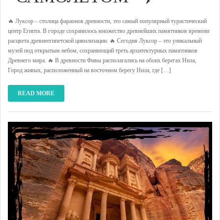
🔥 Луксор – столица фараонов древности, это самый популярный туристический
центр Египта. В городе сохранилось множество древнейших памятников времени
расцвета древнеегипетской цивилизации. 🔥 Сегодня Луксор – это уникальный
музей под открытым небом, сохраняющий треть архитектурных памятников
Древнего мира. 🔥 В древности Фивы располагались на обоих берегах Нила,
Город живых, расположенный на восточном берегу Нила, где […]
READ MORE