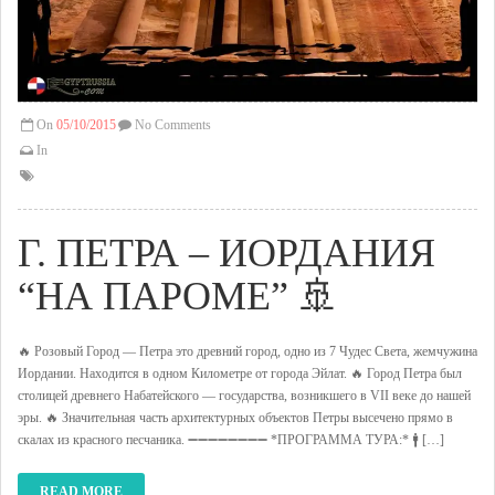
On
05/10/2015
No Comments
In
Г. ПЕТРА – ИОРДАНИЯ
“НА ПАРОМЕ” 🚢
🔥 Розовый Город — Петра это древний город, одно из 7 Чудес Света, жемчужина
Иордании. Находится в одном Километре от города Эйлат. 🔥 Город Петра был
столицей древнего Набатейского — государства, возникшего в VII веке до нашей
эры. 🔥 Значительная часть архитектурных объектов Петры высечено прямо в
скалах из красного песчаника. ➖➖➖➖➖➖➖➖ *ПРОГРАММА ТУРА:* 🚹 […]
READ MORE