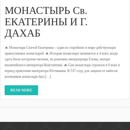
МОНАСТЫРЬ Св.
ЕКАТЕРИНЫ И Г.
ДАХАБ
🔥 Монастырь Святой Екатерины – один из старейших в мире действующих
православных монастырей. 🔥 История монастыря начинается в 4 веке, когда
здесь была построена часовня, по решению императрицы Елены, матери
византийского императора Константина. 🔥 Сам монастырь строился в 6 веке в
период правления императора Юстиниана. В 537 году для защиты от набегов
кочевников монастырь был […]
READ MORE