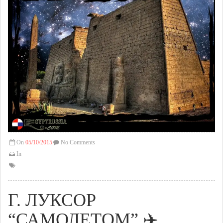
On
05/10/2015
No Comments
In
Г. ЛУКСОР
“САМОЛЕТОМ” ✈️