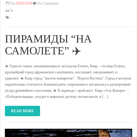
On
05/03/2018
No Comments
In
ПИРАМИДЫ “НА
САМОЛЕТЕ” ✈️
🔥 Одна из самых запоминающихся экскурсии Египта, Каир – столица Египта,
крупнейший город африканского континента, восхищает, завораживает, и
удивляет. 🔥 Каир город “тысячи минаретов”, “Ворота Востока”. Город в котором
поразительно сочетается бешеный ритм современного мегаполиса и размеренный
уклад древнейшего поселения, 🔥 В переводе с арабского Каир «Аль-Кахира» –
«Победительница», входит в мировую десятку мегаполисов. в […]
READ MORE