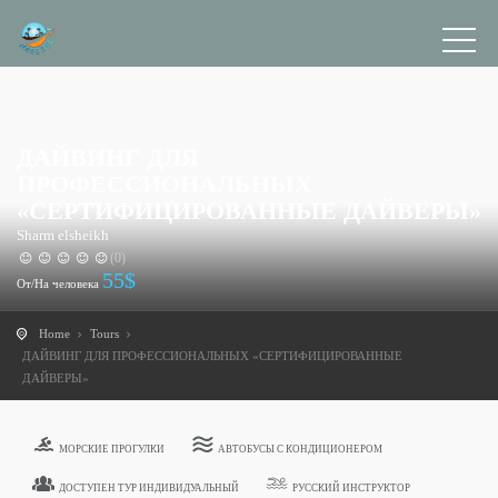
ДАЙВИНГ ДЛЯ
ПРОФЕССИОНАЛЬНЫХ
«СЕРТИФИЦИРОВАННЫЕ ДАЙВЕРЫ»
Sharm elsheikh
(0)
55
$
От/На человека
Home
Tours
ДАЙВИНГ ДЛЯ ПРОФЕССИОНАЛЬНЫХ «СЕРТИФИЦИРОВАННЫЕ
ДАЙВЕРЫ»
МОРСКИЕ ПРОГУЛКИ
АВТОБУСЫ С КОНДИЦИОНЕРОМ
ДОСТУПЕН ТУР ИНДИВИДУАЛЬНЫЙ
РУССКИЙ ИНСТРУКТОР