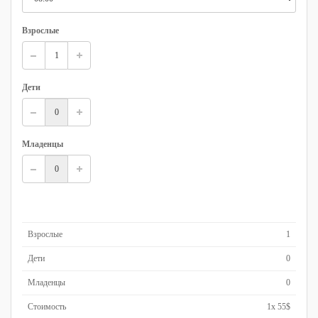
Взрослые
Дети
Младенцы
Взрослые
1
Дети
0
Младенцы
0
Стоимость
1
x
55$