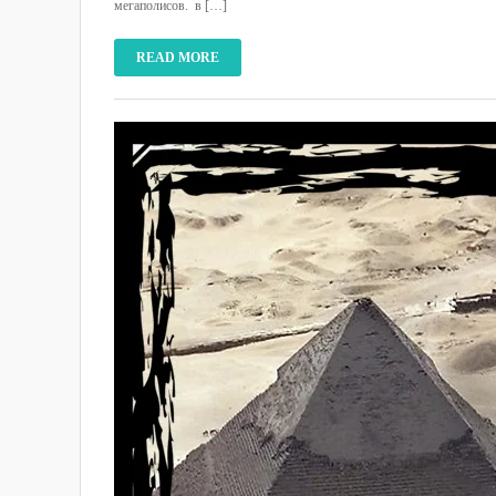
мегаполисов. в […]
READ MORE