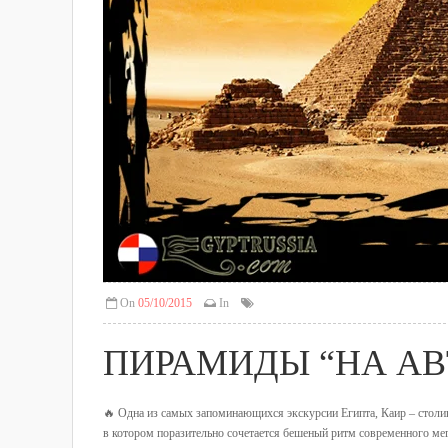
On
05/10/2015
In
ПИРАМИДЫ “НА АВ
🔥 Одна из самых запоминающихся экскурсии Египта, Каир – столиц
в котором поразительно сочетается бешеный ритм современного мег