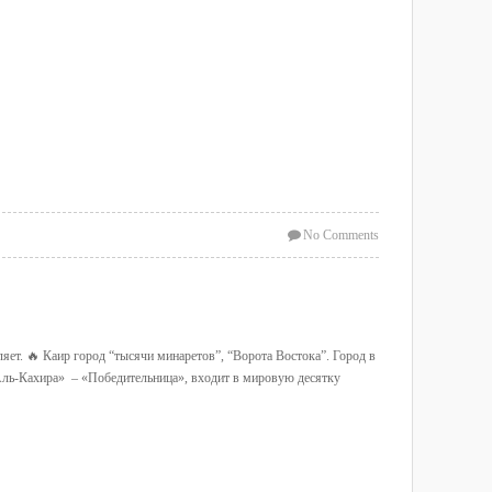
No Comments
яет. 🔥 Каир город “тысячи минаретов”, “Ворота Востока”. Город в
«Аль-Кахира» – «Победительница», входит в мировую десятку