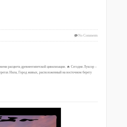
No Comments
мени расцвета древнеегипетской цивилизации. 🔥 Сегодня Луксор –
ерегах Нила, Город живых, расположенный на восточном берегу