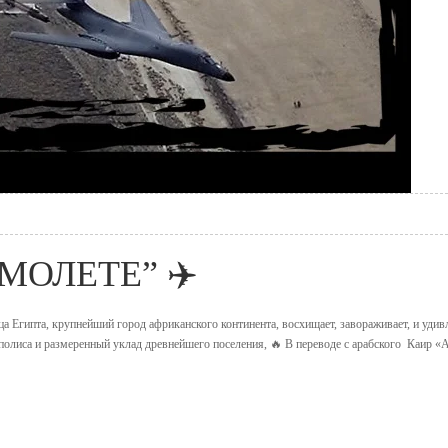
МОЛЕТЕ” ✈️
 Египта, крупнейший город африканского континента, восхищает, завораживает, и удивл
полиса и размеренный уклад древнейшего поселения, 🔥 В переводе с арабского Каир 