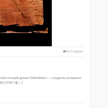
No Comments
а был столицей древнего Набатейского — государства, возникшего
ММА ТУРА:* 🚹 […]