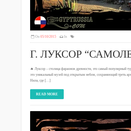
On
05/10/2015
In
Г. ЛУКСОР “САМОЛ
🔥 Луксор – столица фараонов древности, это самый популярный ту
это уникальный музей под открытым небом, сохраняющий треть арх
Нила, где […]
READ MORE