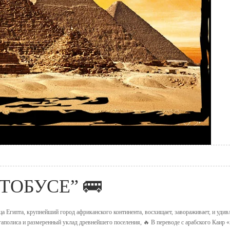
ТОБУСЕ” 🚌
а Египта, крупнейший город африканского континента, восхищает, завораживает, и удив
аполиса и размеренный уклад древнейшего поселения, 🔥 В переводе с арабского Каир