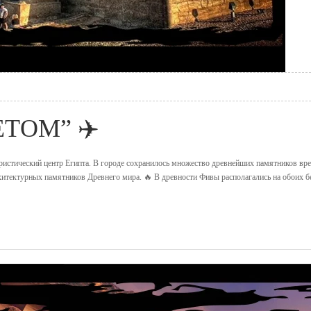
ЕТОМ” ✈️
ристический центр Египта. В городе сохранилось множество древнейших памятников вре
итектурных памятников Древнего мира. 🔥 В древности Фивы располагались на обоих б