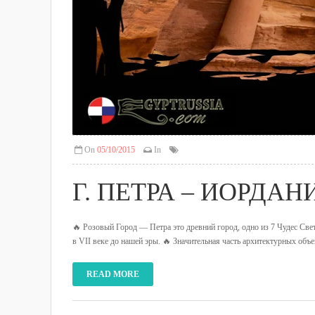
On
05/10/2015
In
Г. ПЕТРА – ИОРДАН
🔥 Розовый Город — Петра это древний город, одно из 7 Чудес Све
в VII веке до нашей эры. 🔥 Значительная часть архитектурных
READ MORE