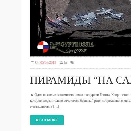
On
05/03/2018
In
ПИРАМИДЫ “НА СА
🔥 Одна из самых запоминающихся экскурсии Египта, Каир – столица
котором поразительно сочетается бешеный ритм современного мега
мегаполисов. в […]
READ MORE