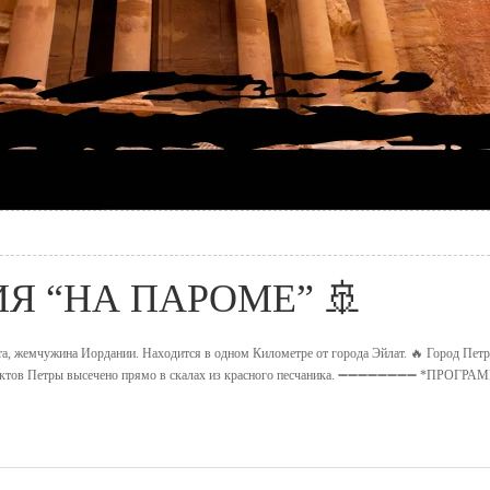
ИЯ “НА ПАРОМЕ” 🚢
та, жемчужина Иордании. Находится в одном Километре от города Эйлат. 🔥 Город Петр
 объектов Петры высечено прямо в скалах из красного песчаника. ➖➖➖➖➖➖➖➖ *ПРОГРА