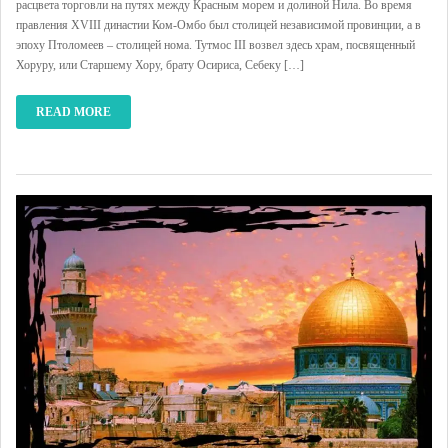
расцвета торговли на путях между Красным морем и долиной Нила. Во время
правления XVIII династии Ком-Омбо был столицей независимой провинции, а в
эпоху Птоломеев – столицей нома. Тутмос III возвел здесь храм, посвященный
Хоруру, или Старшему Хору, брату Осириса, Себеку […]
READ MORE