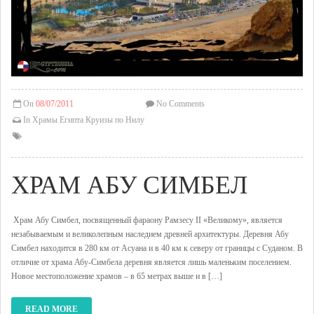
On
08/07/2011
No Comments
In
Храмы Египта
Круизы по Нилу
ХРАМ АБУ СИМБЕЛ
Храм Абу Симбел, посвященный фараону Рамзесу II «Великому», является
незабываемым и великолепным наследием древней архитектуры. Деревня Абу
Симбел находится в 280 км от Асуана и в 40 км к северу от границы с Суданом. В
отличие от храма Абу-Симбела деревня является лишь маленьким поселением.
Новое местоположение храмов – в 65 метрах выше и в […]
READ MORE