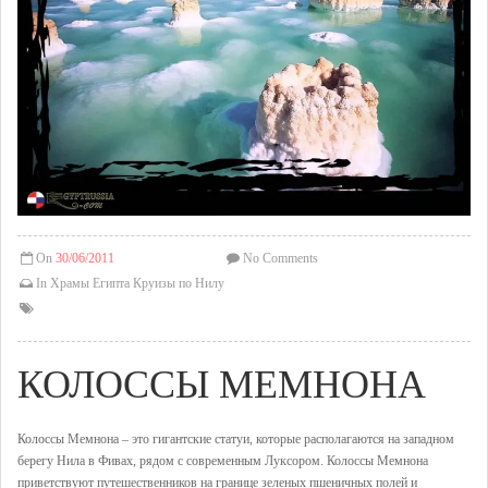
On
30/06/2011
No Comments
In
Храмы Египта
Круизы по Нилу
КОЛОССЫ МЕМНОНА
Колоссы Мемнона – это гигантские статуи, которые располагаются на западном
берегу Нила в Фивах, рядом с современным Луксором. Колоссы Мемнона
приветствуют путешественников на границе зеленых пшеничных полей и