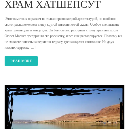
ХРАМ ХАТШЕПСУТ
Этот памятник поражает не только превосходной архитектурой, но особенно
своим расположением внизу крутой известняковой скалы. Особое впечатление
храм производит в конце дня. Он был сильно разрушен к тому времени, когда
Огюст Мариет предпринял его расчистку, и все еще реставрируется. Поэтому вы
не сможете попасть на верхнюю террасу, где находится святилище. На двух
нижних террасах […]
READ MORE