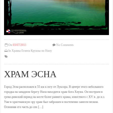
On
03/07/2011
No Comments
In
Храмы Египта
Круизы по Нилу
ХРАМ ЭСНА
Город Эсна расположен в 55 км к югу от Луксора. В центре этого небольшого
городка на западном берегу Нила находится храм бога Хнума. Он построен в
греко-римский период на месте более раннего храма, известного с XV в. до н.э.
Уже в христианскую эру храм был заброшен и постепенно занесен песком.
Основная его часть до сих […]