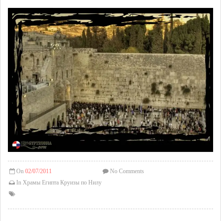
On
02/07/2011
No Comments
In
Храмы Египта
Круизы по Нилу