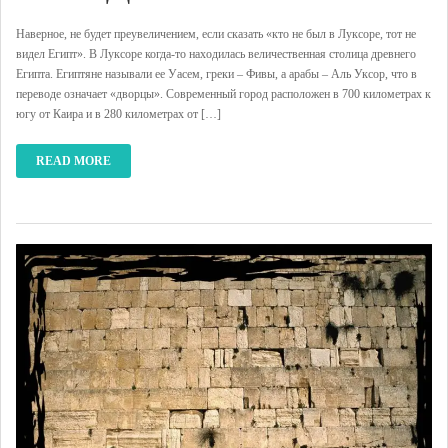
Наверное, не будет преувеличением, если сказать «кто не был в Луксоре, тот не
видел Египт». В Луксоре когда-то находилась величественная столица древнего
Египта. Египтяне называли ее Уасем, греки – Фивы, а арабы – Аль Уксор, что в
переводе означает «дворцы». Современный город расположен в 700 километрах к
югу от Каира и в 280 километрах от […]
READ MORE