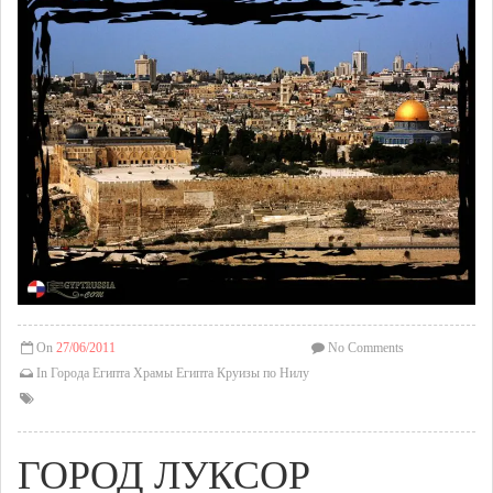
On
27/06/2011
No Comments
In
Города Египта
Храмы Египта
Круизы по Нилу
ГОРОД ЛУКСОР