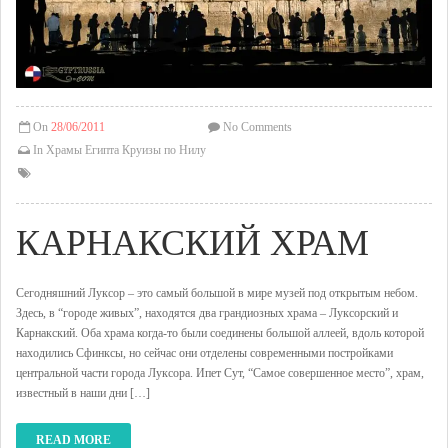
On
28/06/2011
No Comments
In
Храмы Египта
Круизы по Нилу
КАРНАКСКИЙ ХРАМ
Сегодняшний Луксор – это самый большой в мире музей под открытым небом.
Здесь, в “городе живых”, находятся два грандиозных храма – Луксорский и
Карнакский. Оба храма когда-то были соединены большой аллеей, вдоль которой
находились Сфинксы, но сейчас они отделены современными постройками
центральной части города Луксора. Ипет Сут, “Самое совершенное место”, храм,
известный в наши дни […]
READ MORE