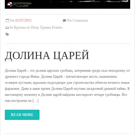
On
01/07/2011
No Comments
In
Круизы по Нилу
Храмы Египта
ДОЛИНА ЦАРЕЙ
Долина Царей – это долина царских гробниц, затерянная среди скал неподалеку от
древнего города Фивы. Долина Царей – впечатляющее место, выжженное
солнцем пустыни, идеально подходящее для строительства обители вечного покоя
фараонов. Даже в наше время Долина Царей окутана загадочной дымкой тайны. К
настоящему моменту в Долине царей найдены шестьдесят четыре гробницы. Все
они построены по […]
READ MORE