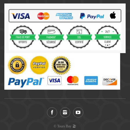
© Tours Bay 🏖