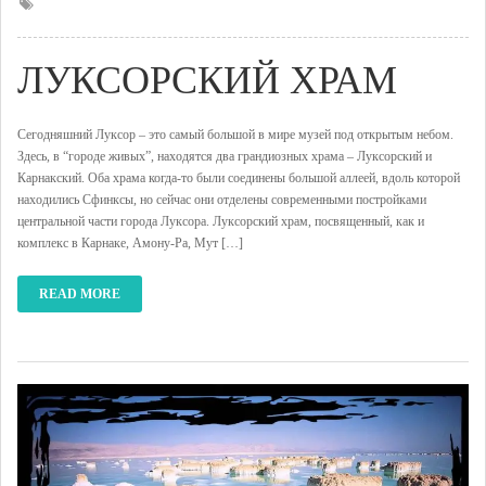
ЛУКСОРСКИЙ ХРАМ
Сегодняшний Луксор – это самый большой в мире музей под открытым небом.
Здесь, в “городе живых”, находятся два грандиозных храма – Луксорский и
Карнакский. Оба храма когда-то были соединены большой аллеей, вдоль которой
находились Сфинксы, но сейчас они отделены современными постройками
центральной части города Луксора. Луксорский храм, посвященный, как и
комплекс в Карнаке, Амону-Ра, Мут […]
READ MORE