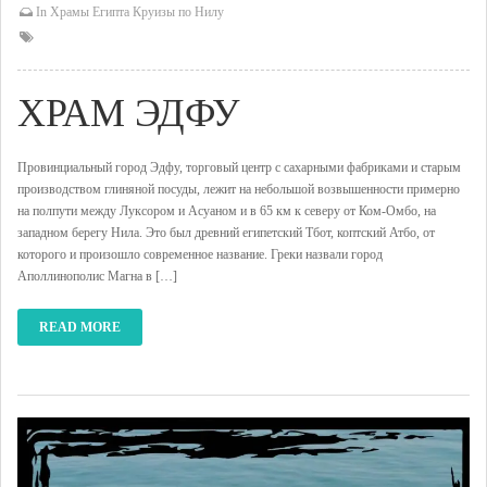
In
Храмы Египта
Круизы по Нилу
ХРАМ ЭДФУ
Провинциальный город Эдфу, торговый центр с сахарными фабриками и старым
производством глиняной посуды, лежит на небольшой возвышенности примерно
на полпути между Луксором и Асуаном и в 65 км к северу от Ком-Омбо, на
западном берегу Нила. Это был древний египетский Тбот, коптский Атбо, от
которого и произошло современное название. Греки назвали город
Аполлинополис Магна в […]
READ MORE