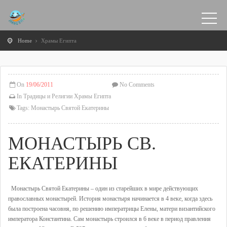
Home
Храмы Египта
On
19/06/2011
No Comments
In
Традицы и Религии
Храмы Египта
Tags:
Монастырь Святой Екатерины
МОНАСТЫРЬ СВ.
ЕКАТЕРИНЫ
Монастырь Святой Екатерины – один из старейших в мире действующих
православных монастырей. История монастыря начинается в 4 веке, когда здесь
была построена часовня, по решению императрицы Елены, матери византийского
императора Константина. Сам монастырь строился в 6 веке в период правления