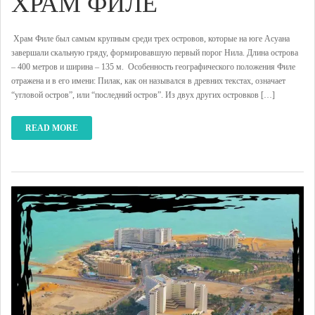
ХРАМ ФИЛЕ
Храм Филе был самым крупным среди трех островов, которые на юге Асуана
завершали скальную гряду, формировавшую первый порог Нила. Длина острова
– 400 метров и ширина – 135 м. Особенность географического положения Филе
отражена и в его имени: Пилак, как он назывался в древних текстах, означает
“угловой остров”, или “последний остров”. Из двух других островков […]
READ MORE