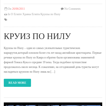
On
26/06/2011
No Comments
In
О Египте
Храмы Египта
Круизы по Нилу
КРУИЗ ПО НИЛУ
Круизы по Нилу – один из самых увлекательных туристических
маршрутов,который освоили более ста лет назад английские аристократы. Первые
речные круизы по Нилу из Каира и обратно были организованы знаменитой
фирмой Томаса Кука в середине 19 века. Тогда подобное путешествие
продолжалось около месяца. К сожалению, на сегодняшний день туристы могут
насладиться круизом по Нилу лишь на […]
READ MORE