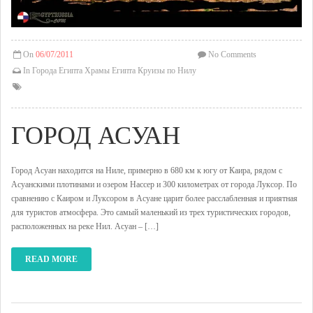
On
06/07/2011
No Comments
In
Города Египта
Храмы Египта
Круизы по Нилу
ГОРОД АСУАН
Город Асуан находится на Ниле, примерно в 680 км к югу от Каира, рядом с
Асуанскими плотинами и озером Нассер и 300 километрах от города Луксор. По
сравнению с Каиром и Луксором в Асуане царит более расслабленная и приятная
для туристов атмосфера. Это самый маленький из трех туристических городов,
расположенных на реке Нил. Асуан – […]
READ MORE