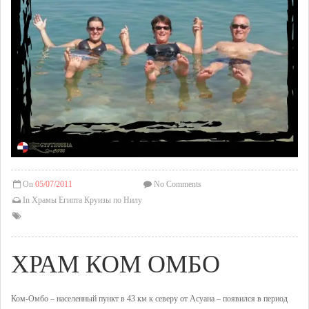
On
05/07/2011
No Comments
In
Храмы Египта
Круизы по Нилу
ХРАМ КОМ ОМБО
Ком-Омбо – населенный пункт в 43 км к северу от Асуана – появился в период