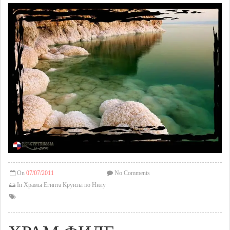
On
07/07/2011
No Comments
In
Храмы Египта
Круизы по Нилу