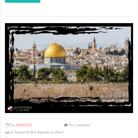
On
29/06/2011
No Comments
In
Храмы Египта
Круизы по Нилу