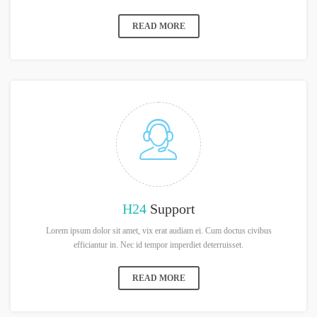
READ MORE
H24
Support
Lorem ipsum dolor sit amet, vix erat audiam ei. Cum doctus civibus
efficiantur in. Nec id tempor imperdiet deterruisset.
READ MORE