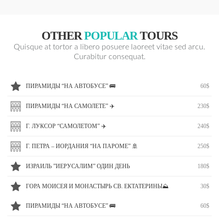
OTHER
POPULAR
TOURS
Quisque at tortor a libero posuere laoreet vitae sed arcu.
Curabitur consequat.
ПИРАМИДЫ “НА АВТОБУСЕ” 🚌
60$
ПИРАМИДЫ “НА САМОЛЕТЕ” ✈️
230$
Г. ЛУКСОР “САМОЛЕТОМ” ✈️
240$
Г. ПЕТРА – ИОРДАНИЯ “НА ПАРОМЕ” 🚢
250$
ИЗРАИЛЬ ”ИЕРУСАЛИМ” ОДИН ДЕНЬ
180$
ГОРА МОИСЕЯ И МОНАСТЫРЬ СВ. ЕКТАТЕРИНЫ⛰
30$
ПИРАМИДЫ “НА АВТОБУСЕ” 🚌
60$