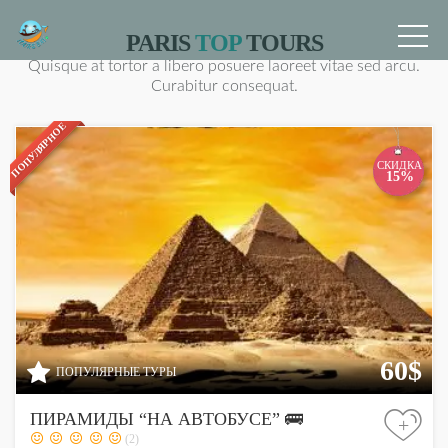
PARIS
TOP
TOURS
Quisque at tortor a libero posuere laoreet vitae sed arcu.
Curabitur consequat.
ПОПУЛЯРНОЕ
СКИДКА
15%
60$
ПОПУЛЯРНЫЕ ТУРЫ
ПИРАМИДЫ “НА АВТОБУСЕ” 🚌
+
(2)