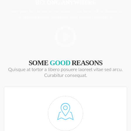
BELONG ANYWHERE
Lorem ipsum dolor sit amet, vix erat audiam ei. Cum doctus civibus efficiantur in.
Nec id tempor imperdiet deterruisset, doctus volumus explicari qui ex.
SOME
GOOD
REASONS
Quisque at tortor a libero posuere laoreet vitae sed arcu.
Curabitur consequat.