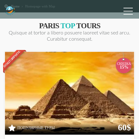
Home
Homepage with Map
PARIS
TOP
TOURS
Quisque at tortor a libero posuere laoreet vitae sed arcu.
Curabitur consequat.
ПОПУЛЯРНОЕ
СКИДКА
15%
60$
ПОПУЛЯРНЫЕ ТУРЫ