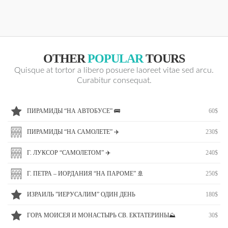
OTHER
POPULAR
TOURS
Quisque at tortor a libero posuere laoreet vitae sed arcu.
Curabitur consequat.
ПИРАМИДЫ “НА АВТОБУСЕ” 🚌
60$
ПИРАМИДЫ “НА САМОЛЕТЕ” ✈️
230$
Г. ЛУКСОР “САМОЛЕТОМ” ✈️
240$
Г. ПЕТРА – ИОРДАНИЯ “НА ПАРОМЕ” 🚢
250$
ИЗРАИЛЬ ”ИЕРУСАЛИМ” ОДИН ДЕНЬ
180$
ГОРА МОИСЕЯ И МОНАСТЫРЬ СВ. ЕКТАТЕРИНЫ⛰
30$