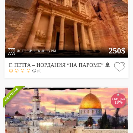
250$
ИСТОРИЧЕСКИЕ ТУРЫ
Г. ПЕТРА – ИОРДАНИЯ “НА ПАРОМЕ” 🚢
+
(0)
ИЗБРАННОЕ
СКИДКА
10%