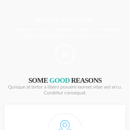
BELONG ANYWHERE
Lorem ipsum dolor sit amet, vix erat audiam ei. Cum doctus civibus efficiantur in.
Nec id tempor imperdiet deterruisset, doctus volumus explicari qui ex.
SOME
GOOD
REASONS
Quisque at tortor a libero posuere laoreet vitae sed arcu.
Curabitur consequat.