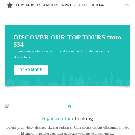
ГОРА МОИСЕЯ И МОНАСТЫРЬ СВ. ЕКТАТЕРИНЫ⛰
30$
DISCOVER OUR TOP TOURS
from
$34
Lorem ipsum dolor sit amet, vix erat audiam ei. Cum doctus civibus
efficiantur in.
READ MORE
Sightseen tour
booking
Lorem ipsum dolor sit amet, vix erat audiam ei. Cum doctus civibus efficiantur in. Nec
id tempor imperdiet deterruisset, doctus volumus explicari qui ex.