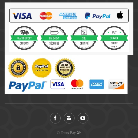
© Tours Bay 🏖