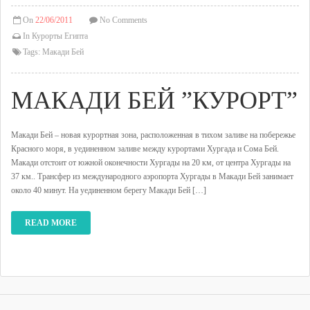
On
22/06/2011
No Comments
In
Курорты Египта
Tags:
Макади Бей
МАКАДИ БЕЙ ”КУРОРТ”
Макади Бей – новая курортная зона, расположенная в тихом заливе на побережье
Красного моря, в уединенном заливе между курортами Хургада и Сома Бей.
Макади отстоит от южной оконечности Хургады на 20 км, от центра Хургады на
37 км.. Трансфер из международного аэропорта Хургады в Макади Бей занимает
около 40 минут. На уединенном берегу Макади Бей […]
READ MORE