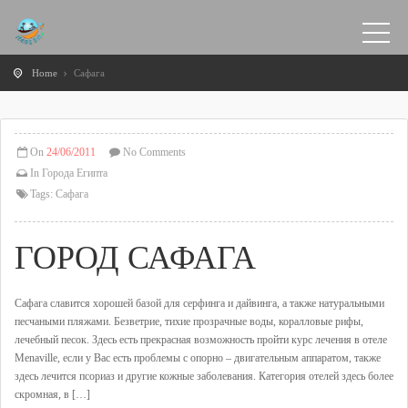
Home
Сафага
On
24/06/2011
No Comments
In
Города Египта
Tags:
Сафага
ГОРОД САФАГА
Сафага славится хорошей базой для серфинга и дайвинга, а также натуральными
песчаными пляжами. Безветрие, тихие прозрачные воды, коралловые рифы,
лечебный песок. Здесь есть прекрасная возможность пройти курс лечения в отеле
Menaville, если у Вас есть проблемы с опорно – двигательным аппаратом, также
здесь лечится псориаз и другие кожные заболевания. Категория отелей здесь более
скромная, в […]